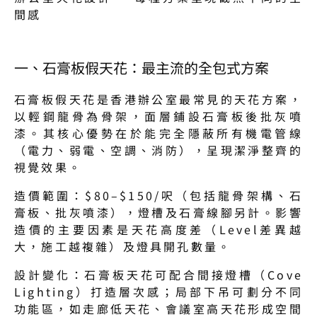
間感
一、石膏板假天花：最主流的全包式方案
石膏板假天花是香港辦公室最常見的天花方案，
以輕鋼龍骨為骨架，面層鋪設石膏板後批灰噴
漆。其核心優勢在於能完全隱蔽所有機電管線
（電力、弱電、空調、消防），呈現潔淨整齊的
視覺效果。
造價範圍：$80–$150/呎（包括龍骨架構、石
膏板、批灰噴漆），燈槽及石膏線腳另計。影響
造價的主要因素是天花高度差（Level差異越
大，施工越複雜）及燈具開孔數量。
設計變化：石膏板天花可配合間接燈槽（Cove 
Lighting）打造層次感；局部下吊可劃分不同
功能區，如走廊低天花、會議室高天花形成空間