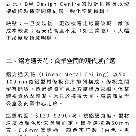
對比。BW Design Centre的設計師擅長以燈
槽線條製造空間導向感，強化空間邏輯。
缺點：一旦安裝後，更改機電走線需破板，維修
成本較高；若天花高度不足（如工業廈），大幅
下吊後壓頂感明顯。
二、鋁方通天花：商業空間的現代感首選
鋁方通天花（Linear Metal Ceiling）以50–
100mm寬鋁型材條板有序排列構成，條板之間
留有開縫，透過縫隙可見上方結構及管線，但整
體視覺依然整潔。常見於接待大堂、高端商業辦
公室及商業中心走廊。
造價範圍：$120–$200/呎，視鋁通寬度、型材
厚度及顏色粉末塗層而定。標準選擇為50mm
寬、0.8mm厚鋁通，顏色可訂製（白色、黑