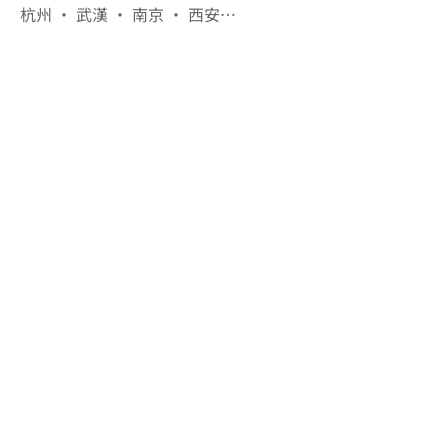
杭州 · 武漢 · 南京 · 西安…
01
超一線城市
北京Beijing：中國政治及商業中心，跨國機構
中國總部集中地，設計需體現企業戰略地位

上海Shanghai：中國最國際化城市，金融及時
尚企業聚集，辦公室設計標準對標紐約、倫敦

廣州Guangzhou：粵港澳大灣區核心，貿易及
製造業總部密集，務實高效設計語言主導

深圳Shenzhen：BW深圳辦公室所在地，科技
創新企業聚集，現代感及彈性工作空間需求旺盛
02
一線城市
成都Chengdu：西南商業中心，外資企業西部