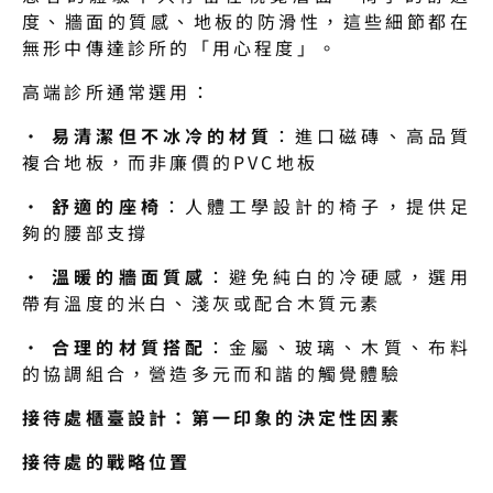
度、牆面的質感、地板的防滑性，這些細節都在
無形中傳達診所的「用心程度」。
高端診所通常選用：
· 
易清潔但不冰冷的材質
：進口磁磚、高品質
複合地板，而非廉價的PVC地板
· 
舒適的座椅
：人體工學設計的椅子，提供足
夠的腰部支撐
· 
溫暖的牆面質感
：避免純白的冷硬感，選用
帶有溫度的米白、淺灰或配合木質元素
· 
合理的材質搭配
：金屬、玻璃、木質、布料
的協調組合，營造多元而和諧的觸覺體驗
接待處櫃臺設計：第一印象的決定性因素
接待處的戰略位置