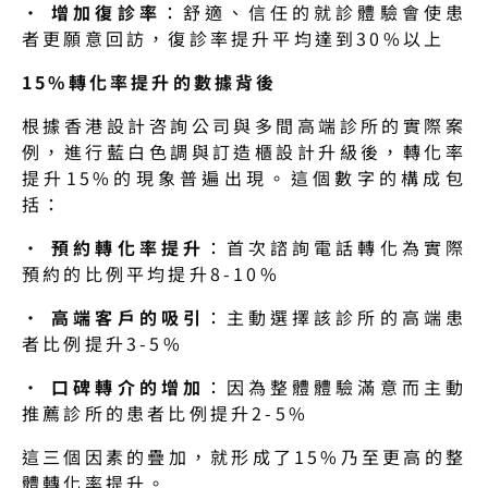
· 
增加復診率
：舒適、信任的就診體驗會使患
者更願意回訪，復診率提升平均達到30%以上
15%轉化率提升的數據背後
根據香港設計咨詢公司與多間高端診所的實際案
例，進行藍白色調與訂造櫃設計升級後，轉化率
提升15%的現象普遍出現。這個數字的構成包
括：
· 
預約轉化率提升
：首次諮詢電話轉化為實際
預約的比例平均提升8-10%
· 
高端客戶的吸引
：主動選擇該診所的高端患
者比例提升3-5%
· 
口碑轉介的增加
：因為整體體驗滿意而主動
推薦診所的患者比例提升2-5%
這三個因素的疊加，就形成了15%乃至更高的整
體轉化率提升。