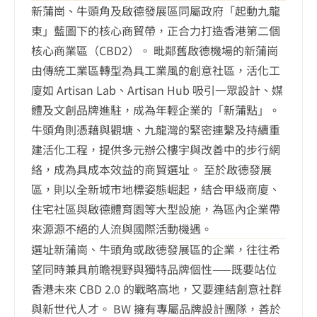
新蒲崗、牛頭角及啟德發展區同屬政府「起動九龍
東」藍圖下的核心商貿帶，正合力打造香港第二個
核心商業區（CBD2）。 毗鄰舊啟德機場的新蒲崗
由傳統工業區轉型為具工業風的創意社區，活化工
廈如 Artisan Lab、Artisan Hub 吸引一眾設計、媒
體及文創品牌進駐，成為年輕企業的「新蒲點」。 
牛頭角則憑藉與觀塘、九龍灣的緊密連繫及持續重
建活化工程，提供多元辦公樓宇與改善中的步行網
絡，成為具成本效益的商貿選址。 至於啟德發展
區，則以全新城市地標姿態崛起，結合甲級商廈、
住宅社區與啟德體育園等大型設施，為區內企業帶
來源源不絕的人流與國際活動機遇。
選址新蒲崗、牛頭角或啟德發展區的企業，往往希
望同時兼具前瞻視野與獨特品牌個性——既要站位
香港未來 CBD 2.0 的戰略高地，又要連結創意社群
與新世代人才。 BW 擁有專屬品牌設計團隊，善於