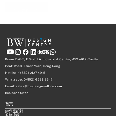
免費索取報價
Room D-G,5/F, Wah Lik Industrial Centre, 459-469 Castle 
Peak Road, Tsuen Wan, Hong Kong
Hotline: (+852) 2127 4915
Whatsapp: (+852) 6233 8647
Email: 
sales@bwdesign-office.com
Business Sites
首頁
辦公室設計
服務流程