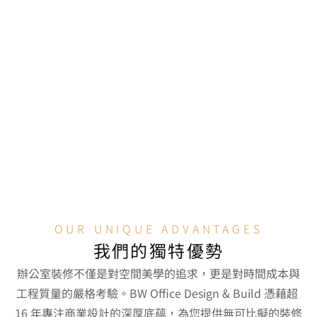
es)
建造廣播級隔音直播間、防靜電流水線打包區、
溫濕度控制系統及模組化擴展設計，實現從入庫
貨的最高效物流動線。
跨境商貿辦公室 (Cross-border Commerce 
ces)
整合Zoom/Teams認證視像會議中心、24/7獨
風空調系統、VI品牌前台設計及WELL標準健康
環境，支援跨時區全球營運。
OUR UNIQUE ADVANTAGES
我們的獨特優勢
辦公室裝修不僅是對空間美學的追求，更是對時間成本與
工程質量的嚴格考驗。BW Office Design & Build 憑藉超 
16 年專注商業設計的深厚底蘊，為您提供無可比擬的裝修