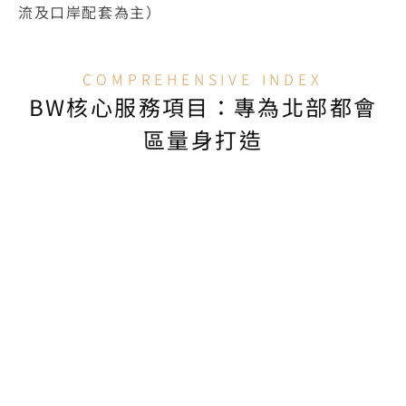
流及口岸配套為主）
COMPREHENSIVE INDEX
BW核心服務項目：專為北部都會
區量身打造
辦公室，我們還提供以下深度專業工程服
貿易展示廳 (Trade Showrooms)
提供高顯色指數專業軌道燈、AR/VR互動展示設
口、隔音調光玻璃VIP洽談區及重型樣品地坪加
打造促成大宗交易的沉浸式展示空間。
電商操作空間 (E-commerce Operation 