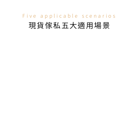
Five applicable scenarios
現貨傢私五大適用場景
場景一：免租期緊張的辦公室裝修
香港辦公室免租期通常僅有1至2個月，若選擇訂製傢私往
往容易超出時間限制。BW現貨傢私由同一團隊與裝修工
程統籌，能在竣工後3至7個工作日內無縫完成送裝。
場景二：公司擴張臨時增設工作站
面對業務快速增長，企業常需在現有空間緊急增設5至20
個工作位。選用現貨工作枱及辦公椅無需等候，3至7個工
作日即可安裝啟用，完全不影響現有運作。
場景三：新開業的中小企一次性配齊