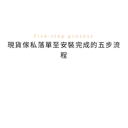
準化流程管理；所有安裝工程以書面確認收場——不
以口頭確認代替書面紀錄，客戶簽署確認前團隊不撤
離工地。
Five-step process
現貨傢私落單至安裝完成的五步流
程
品牌診斷與選址分
概念設計與3D呈現
析
品牌VI/SI設計、店舖3D
效果圖及Leasing 
分析機場人流、競品佈