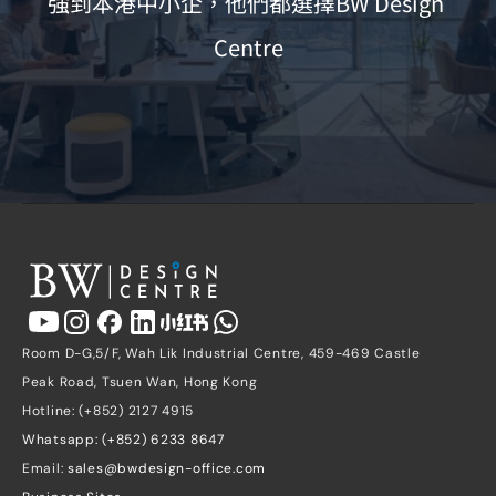
強到本港中小企，他們都選擇BW Design 
Centre
Room D-G,5/F, Wah Lik Industrial Centre, 459-469 Castle 
Peak Road, Tsuen Wan, Hong Kong
Hotline: (+852) 2127 4915
Whatsapp: (+852) 6233 8647
Email: 
sales@bwdesign-office.com