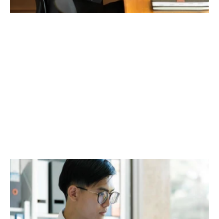
多元化的工作環境選擇
現代律師行與顧問辦公室正從「員工需求」出發，重
新定義空間布局。HK Office Design 提倡打造多元場
域：透過獨立隔音房滿足深度專注，配置長椅與社交
走廊促進交流，並推行「辦公桌輪用制」提升空間使
用效率。這種靈活的空間佈局，能讓員工在動靜之間
自由切換，顯著提升工作舒適度與專業產出。