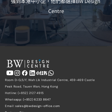
強到本港中小企，他們都選擇BW Design 
Centre
Room D-G,5/F, Wah Lik Industrial Centre, 459-469 Castle 
Peak Road, Tsuen Wan, Hong Kong
Hotline: (+852) 2127 4915
Whatsapp: (+852) 6233 8647
Email: 
sales@bwdesign-office.com