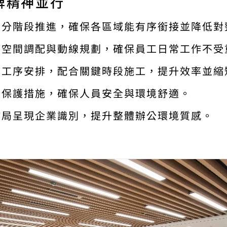
牌精神並行
，分階段推進，確保各區域能有序銜接並降低對整
時空間調配與動線規劃，確保員工日常工作不受重
與工序安排，配合關鍵時段施工，提升效率並縮短
全保護措施，確保人員安全與環境舒適。   
佈局呈現企業識別，提升整體辦公環境質感。