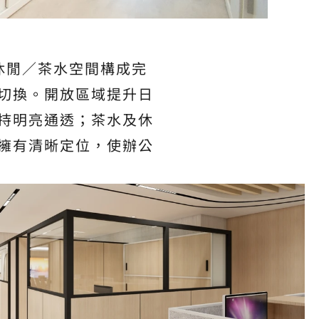
休閒／茶水空間構成完
切換。開放區域提升日
持明亮通透；茶水及休
擁有清晰定位，使辦公