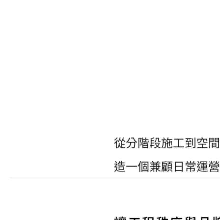
在持續運營中
從分階段施工到空間體驗
石門新貿中心 |
造一個兼顧日常運營