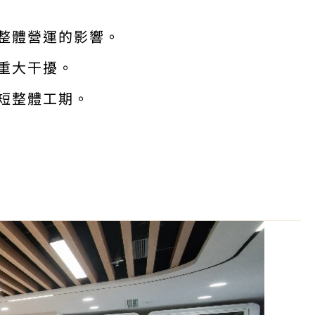
體營運的影響。   
大干擾。   
整體工期。   